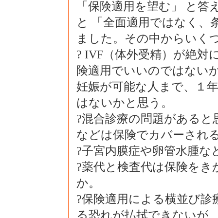
「保険適用を望む」 と答
と 「全面適用ではなく、
ました。その中からいく
? IVF（体外受精）が絶
険適用でいいのではない
妊娠が可能な人まで、１
はないかと思う。
?混合診療の問題があると
などは保険でカバーされ
?子宮内膜症や卵管水腫な
?薬代と検査代は保険をき
か。
?保険適用による横並び診
る恐れが払拭できないが