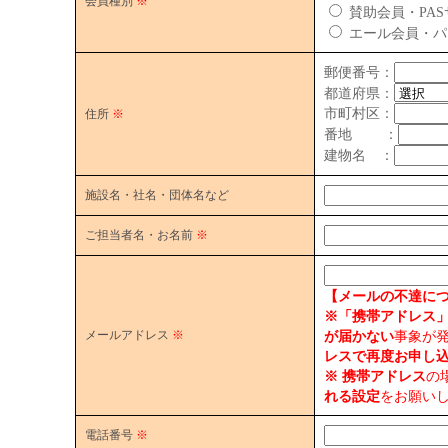
会員種別
※
賛助会員・PA
エール会員・パ
郵便番号：
都道府県：
市町村区：
住所
※
番地 ：
建物名 ：
施設名・社名・団体名など
ご担当者名・お名前
※
【メールの不達に
※「携帯アドレス」「gma
メールアドレス
※
が届かない
事象が
レスで再度お申し
※ 携帯アドレス
の
れる設定
をお願い
電話番号
※