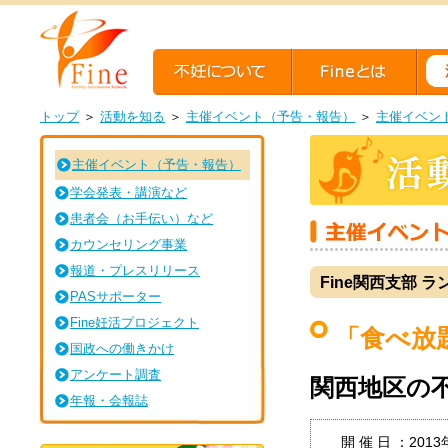
トップ
＞
活動を知る
＞
主催イベント（予告・報告）
＞
主催イベン
主催イベント（予告・報告）
学会発表・講演など
患者会（お手伝い）など
カウンセリング事業
報道・プレスリリース
Fine関西支部 
PASサポーター
Fine妊活プロジェクト
「食べ放
国政への働きかけ
アンケート調査
関西地区の
年報・会報誌
開 催 日 ：201