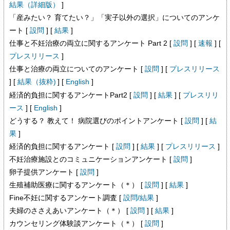
結果（詳細版）
]
「産みたい？ 育てたい？」「実子以外の選択」についてのアンケ
ート [
設問
] [
結果
]
仕事と不妊治療の両立に関するアンケート Part 2 [
設問
] [
速報
] [
プレスリリース
]
仕事と治療の両立についてのアンケート [
設問
] [
プレスリリース
] [
結果（抜粋)
] [
English
]
経済的負担に関するアンケートPart2 [
設問
] [
結果
] [
プレスリリ
ース
] [
English
]
どうする？ 教えて！ 病院選びのポイントアンケート [
設問
] [
結
果
]
経済的負担に関するアンケート [
設問
] [
結果
] [
プレスリリース
]
不妊治療施設とのコミュニケーションアンケート [
設問
]
卵子提供アンケート [
設問
]
生殖補助医療に関するアンケート（＊） [
設問
] [
結果
]
Fine不妊に関するアンケート調査 [
設問/結果
]
夫婦のささえあいアンケート（＊） [
設問
] [
結果
]
カウンセリング体験談アンケート（＊） [
設問
]