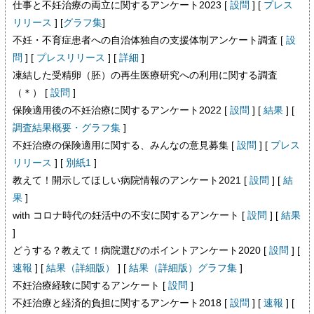
仕事と不妊治療の両立に関するアンケート2023 [
設問
] [
プレス
リリース
] [
グラフ集
]
不妊・不育症患者への自治体独自の支援体制アンケート調査 [
設
問
] [
プレスリリース
] [
詳細
]
凍結した受精卵（胚）の再生医療研究への利用に関する調査
（＊） [
設問
]
保険適用後の不妊治療に関するアンケート2022 [
設問
] [
結果
] [
調査結果概要・グラフ集
]
不妊治療の保険適用に関する、みんなの意見募集 [
設問
] [
プレス
リリース
] [
別紙1
]
教えて！開示してほしい病院情報のアンケート2021 [
設問
] [
結
果
]
with コロナ時代の妊活中の不安に関するアンケート [
設問
] [
結果
]
どうする？教えて！病院選びのポイントアンケート2020 [
設問
] [
速報
] [
結果（詳細版）
] [
結果（詳細版）グラフ集
]
不妊治療経験に関するアンケート [
設問
]
不妊治療と経済的負担に関するアンケート2018 [
設問
] [
速報
] [