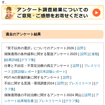
す。
過去
のアンケート結果
『実子以外の選択』についてのアンケート2026 [
設問
]
保険適用の条件緩和に関する緊急アンケート2025 [
設問
] [
速報
]
[
結果詳細
] [
グラフ集
]
仕事と不妊症・不育症治療の両立アンケート [
設問
] [
プレスリリ
ース
] [
英語版レポート
][
日本語版レポート
]
PGT-Aの実施対象に関するアンケート [
設問
]
不妊に関する意識・環境調査2024 [
設問
] [
プレスリリース
] [
グ
ラフ集
]
保険適用後の不妊治療に関するアンケート2024 岡山 [
設問
] [
ア
ンケート結果報告書
] [
プレスリリース
] [
グラフ集
]