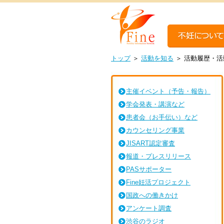
トップ
＞
活動を知る
＞
活動履歴・活
主催イベント（予告・報告）
学会発表・講演など
患者会（お手伝い）など
カウンセリング事業
JISART認定審査
報道・プレスリリース
PASサポーター
Fine妊活プロジェクト
国政への働きかけ
アンケート調査
渋谷のラジオ