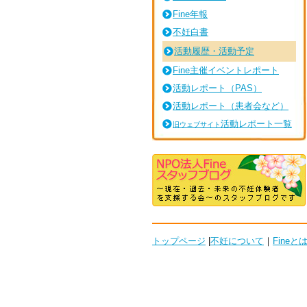
Fine年報
不妊白書
活動履歴・活動予定
Fine主催イベントレポート
活動レポート（
PAS）
活動レポート（患者会など）
活動レポート一覧
旧ウェブサイト
トップページ
|
不妊について
｜
Fineと