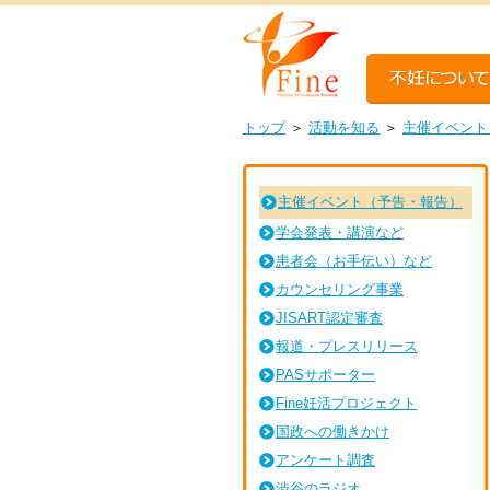
トップ
＞
活動を知る
＞
主催イベント
主催イベント（予告・報告）
学会発表・講演など
患者会（お手伝い）など
カウンセリング事業
JISART認定審査
報道・プレスリリース
PASサポーター
Fine妊活プロジェクト
国政への働きかけ
アンケート調査
渋谷のラジオ