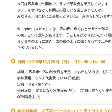
今回は広島市での開催で、ランチ懇親会を予定しています。
ランチを食べながら仲間との語らいを楽しみませんか。
みなさん、お気軽にご参加くださいね♪ お待ちしています
※「spica（スピカ）」は、春の夜に輝くおとめ座の一等
の穂」という意味があります。子どもを授かりたいという願
りが真珠のように輝き、麦の穂のように強くまっすぐ上を向
ら名づけました。
日時：2019年10月20日（日） 12：00～14：00
場所： 広島市中区の飲食店を予定 ※お申し込み後、お
参加費用：ランチ代実費（1,500円程度）
定員： 6名（要予約）
受付締切： 定員になり次第締め切り。（定員に満たない場合は、
00到着分まで）
参加対象者 ※下記の3つのすべてに当てはまる方