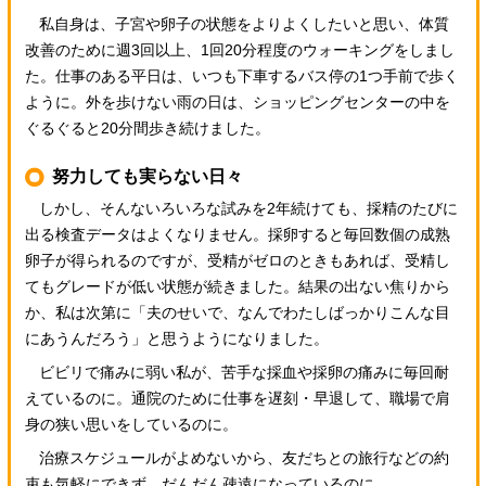
私自身は、子宮や卵子の状態をよりよくしたいと思い、体質
改善のために週3回以上、1回20分程度のウォーキングをしまし
た。仕事のある平日は、いつも下車するバス停の1つ手前で歩く
ように。外を歩けない雨の日は、ショッピングセンターの中を
ぐるぐると20分間歩き続けました。
努力しても実らない日々
しかし、そんないろいろな試みを2年続けても、採精のたびに
出る検査データはよくなりません。採卵すると毎回数個の成熟
卵子が得られるのですが、受精がゼロのときもあれば、受精し
てもグレードが低い状態が続きました。結果の出ない焦りから
か、私は次第に「夫のせいで、なんでわたしばっかりこんな目
にあうんだろう」と思うようになりました。
ビビリで痛みに弱い私が、苦手な採血や採卵の痛みに毎回耐
えているのに。通院のために仕事を遅刻・早退して、職場で肩
身の狭い思いをしているのに。
治療スケジュールがよめないから、友だちとの旅行などの約
束も気軽にできず、だんだん疎遠になっているのに。