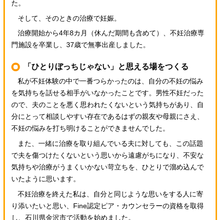
た。
そして、そのときの治療で妊娠。
治療開始から4年8カ月（休んだ期間も含めて）、不妊治療専
門施設を卒業し、37歳で無事出産しました。
「ひとりぼっちじゃない」と思える場をつくる
私が不妊体験の中で一番つらかったのは、自分の不妊の悩み
を気持ちを話せる相手がいなかったことです。男性不妊だった
ので、夫のことを悪く思われたくないという気持ちがあり、自
分にとって相談しやすい存在であるはずの親友や母親にさえ、
不妊の悩みを打ち明けることができませんでした。
また、一緒に治療を取り組んでいる夫に対しても、この話題
で夫を傷つけたくないという思いから遠慮がちになり、不安な
気持ちや治療がうまくいかない苛立ちを、ひとりで溜め込んで
いたように思います。
不妊治療を終えた私は、自分と同じような思いをする人に寄
り添いたいと思い、Fine認定ピア・カウンセラーの資格を取得
し、石川県金沢市で活動を始めました。