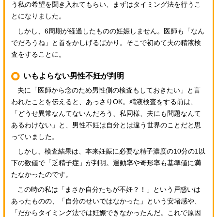
う私の希望を聞き入れてもらい、まずはタイミング法を行うこ
とになりました。
しかし、6周期が経過したものの妊娠しません。医師も「なん
でだろうね」と首をかしげるばかり。そこで初めて夫の精液検
査をすることに。
いもよらない男性不妊が判明
夫に「医師から念のため男性側の検査もしておきたい」と言
われたことを伝えると、あっさりOK。精液検査をする前は、
「どうせ異常なんてないんだろう、私同様、夫にも問題なんて
あるわけない」と、男性不妊は自分とは違う世界のことだと思
っていました。
しかし、検査結果は、本来妊娠に必要な精子濃度の10分の1以
下の数値で「乏精子症」が判明。運動率や奇形率も基準値に満
たなかったのです。
この時の私は「まさか自分たちが不妊？！」という戸惑いは
あったものの、「自分のせいではなかった」という安堵感や、
「だからタイミング法では妊娠できなかったんだ。これで原因