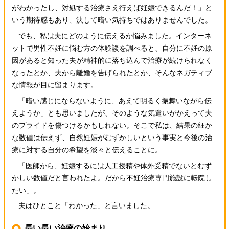
がわかったし、対処する治療さえ行えば妊娠できるんだ！」と
いう期待感もあり、決して暗い気持ちではありませんでした。
でも、私は夫にどのように伝えるか悩みました。インターネ
ットで男性不妊に悩む方の体験談を調べると、自分に不妊の原
因があると知った夫が精神的に落ち込んで治療が続けられなく
なったとか、夫から離婚を告げられたとか、そんなネガティブ
な情報が目に留まります。
「暗い感じにならないように、あえて明るく振舞いながら伝
えようか」とも思いましたが、そのような気遣いがかえって夫
のプライドを傷つけるかもしれない。そこで私は、結果の細か
な数値は伝えず、自然妊娠がむずかしいという事実と今後の治
療に対する自分の希望を淡々と伝えることに。
「医師から、妊娠するには人工授精や体外受精でないとむず
かしい数値だと言われたよ。だから不妊治療専門施設に転院し
たい」。
夫はひとこと「わかった」と言いました。
長い長い治療の始まり