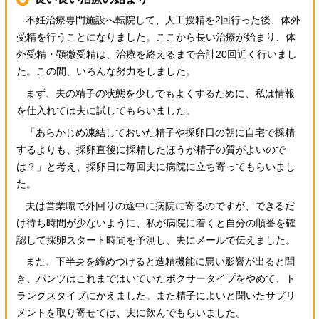
不妊治療専門施設へ転院して、人工授精を2回行った後、体外
受精を行うことになりました。ここから長い治療が始まり、体
外受精・顕微受精は、治療を終えるまで合計20回近く行いまし
た。この間、いろんな努力をしました。
まず、夫の精子の状態を少しでもよくするために、私は情報
を仕入れては夫に試してもらいました。
「あらかじめ凍結しておいた精子や採卵日の朝に自宅で採精
するよりも、採卵直後に採精したほうが精子の質がよいので
は？」と考え、採卵日に毎回夫に病院に立ち寄ってもらいまし
た。
夫は営業職で外回りの途中に病院に寄るのですが、できるだ
け待ち時間が少ないように、私が病院に着くと自分の順番を確
認して採卵スタート時間を予測し、夫にメールで伝えました。
また、下半身を締めつけると造精機能に悪い影響が出ると聞
き、パンツはこれまではいていたボクサータイプをやめて、ト
ランクスタイプにかえました。また精子によいと聞いたサプリ
メントを取り寄せては、夫に飲んでもらいました。