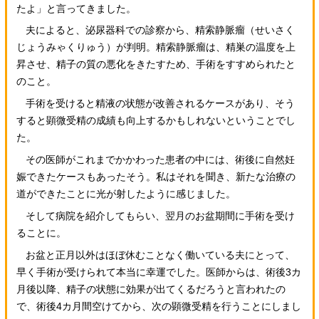
たよ」と言ってきました。
夫によると、泌尿器科での診察から、精索静脈瘤（せいさく
じょうみゃくりゅう）が判明。精索静脈瘤は、精巣の温度を上
昇させ、精子の質の悪化をきたすため、手術をすすめられたと
のこと。
手術を受けると精液の状態が改善されるケースがあり、そう
すると顕微受精の成績も向上するかもしれないということでし
た。
その医師がこれまでかかわった患者の中には、術後に自然妊
娠できたケースもあったそう。私はそれを聞き、新たな治療の
道ができたことに光が射したように感じました。
そして病院を紹介してもらい、翌月のお盆期間に手術を受け
ることに。
お盆と正月以外はほぼ休むことなく働いている夫にとって、
早く手術が受けられて本当に幸運でした。医師からは、術後3カ
月後以降、精子の状態に効果が出てくるだろうと言われたの
で、術後4カ月間空けてから、次の顕微受精を行うことにしまし