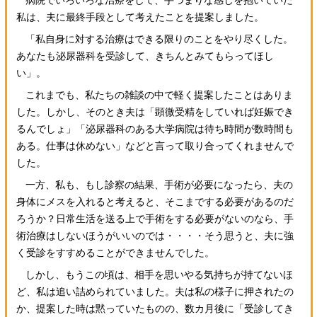
病院でいろいろな治療をして、手づまりな感じを抱いていた
私は、夫に最終手段として考えたことを提案しました。
「私自身に対する治療はできる限りのことをやり尽くした。
あなたも泌尿器科を受診して、きちんとみてもらってほし
い」。
これまでも、私たちの雑談の中で軽く提案したことはありま
した。しかし、そのとき夫は「顕微受精をしていれば妊娠でき
るんでしょ」「泌尿器科のある大学病院は待ち時間が数時間も
ある。仕事は休めない」などと言って取り合ってくれませんで
した。
一方、私も、もし診察の結果、手術が必要になったら、夫の
身体にメスを入れると考えると、そこまでする必要があるのだ
ろうか？日常生活を送る上で手術をする必要がないのなら、手
術治療はしないほうがいいのでは・・・・そう思うと、夫に強
く受診をすすめることができませんでした。
しかし、もうこの頃は、相手を思いやる気持ちが持てないほ
ど、私は追い詰められていました。夫は私の様子に押されたの
か、提案した時は黙っていたものの、数カ月後に「受診してき